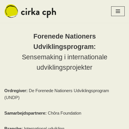
Spring
til
indhold
Forenede Nationers
Udviklingsprogram:
Sensemaking i internationale
udviklingsprojekter
Ordregiver:
De Forenede Nationers Udviklingsprogram
(UNDP)
Samarbejdspartnere:
Chôra Foundation
Branche:
International udvikling